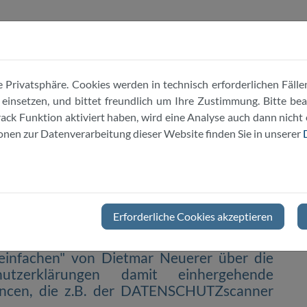
Team
Informationsdatenbank
News
 Privatsphäre. Cookies werden in technisch erforderlichen Fällen
nsetzen, und bittet freundlich um Ihre Zustimmung. Bitte beac
ack Funktion aktiviert haben, wird eine Analyse auch dann nicht
nen zur Datenverarbeitung dieser Website finden Sie in unserer
neut als Referenz in Handelsb
Erforderliche Cookies akzeptieren
nem Artikel "Bundesinnenministerium will
einfachen" von Dietmar Neuerer über die
hutzerklärungen damit einhergehende
ancen, die z.B. der DATENSCHUTZscanner