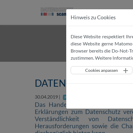
Das Projekt
Das 
Hinweis zu Cookies
Zum
Inhalt
Diese Website respektiert Ihre
diese Website gerne Matomo ei
springen
Browser bereits die Do-Not-Tr
zustimmen. Weitere Informatio
Cookies anpassen
DATENSCHUTZscanner er
30.04.2019
|
PGuard
Das Handelsblatt berichtet in sei
Erklärungen zum Datenschutz ver
Verständlichkeit von Datensc
Herausforderungen sowie die Ch
diesbezüglich bieten kann.